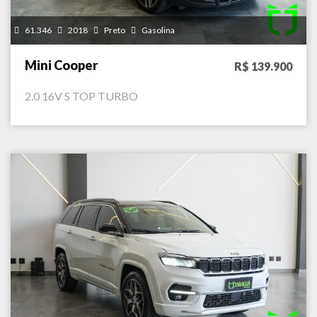
61.346
2018
Preto
Gasolina
Mini Cooper
R$ 139.900
2.0 16V S TOP TURBO