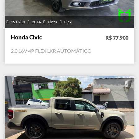
191.230
2014
Cinza
Flex
Honda Civic
R$ 77.900
2.0 16V 4P FLEX LXR AUTOMÁTICO