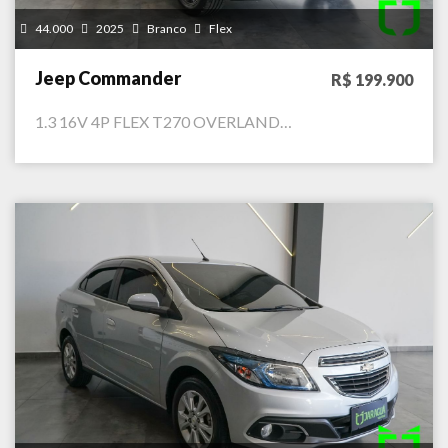
44.000
2025
Branco
Flex
Jeep Commander
R$ 199.900
1.3 16V 4P FLEX T270 OVERLAND…