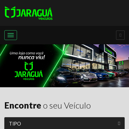
Menu
Jaraguá
Veículos
-
Qualidade
Encontre
o seu Veículo
em