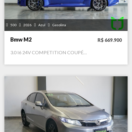
500
2026
Azul
Gasolina
Bmw M2
R$ 669.900
3.0 I6 24V COMPETITION COUPÉ…